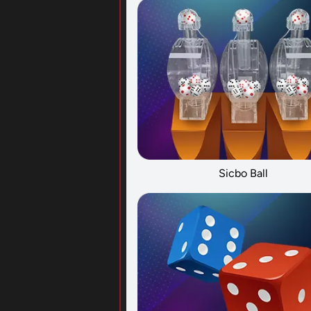
Sicbo Ball