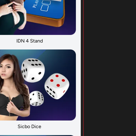
IDN 4 Stand
Sicbo Dice