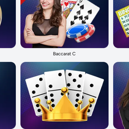
Baccarat C