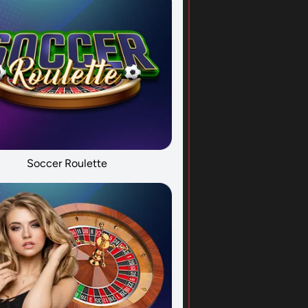
Soccer Roulette