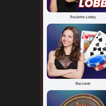
Roulette Lobby
Baccarat