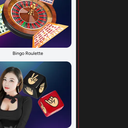
Bingo Roulette