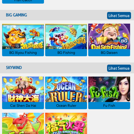
BIG GAMING
Lihat Semua
BG Xiyou Fishing
BG Fishing
BG Daisen
SKYWIND
Lihat Semua
Cai Shen Da Hai
Ocean Ruler
Fu Fish