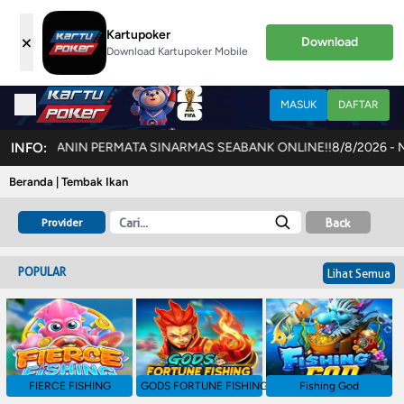
Kartupoker
×
Download
Download Kartupoker Mobile
MASUK
DAFTAR
 OCBC PANIN PERMATA SINARMAS SEABANK ONLINE!!
INFO:
8/8/2026 - NIK
Beranda | Tembak Ikan
Provider
Back
POPULAR
Lihat Semua
FIERCE FISHING
GODS FORTUNE FISHING
Fishing God