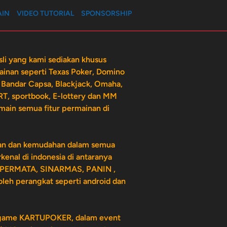
AIN
VIDEO TUTORIAL
SPONSORSHIP
li yang kami sediakan khusus
ainan seperti Texas Poker, Domino
 Bandar Capsa, Blackjack, Omaha,
RT, sportbook, E-lottery dan MM
rmain semua fitur permainan di
n dan kemudahan dalam semua
kenal di indonesia di antaranya
 PERMATA, SINARMAS, PANIN ,
oleh perangkat seperti android dan
 game
KARTUPOKER
, dalam event