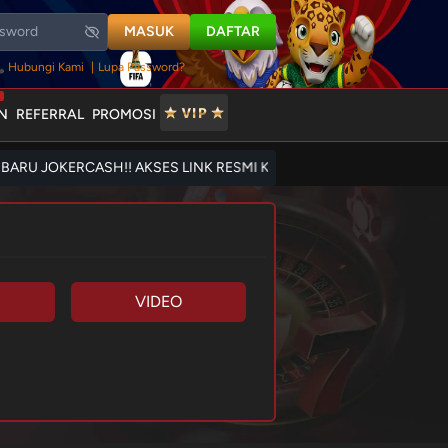
MASUK
DAFTAR
 Hubungi Kami
|
Lupa Password?
N
REFERRAL
PROMOSI
RU JOKERCASH!! AKSES LINK RESMI KAMI kartupokerauto.us, kar
VIDEO